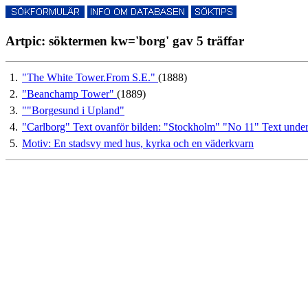
Artpic: söktermen kw='borg' gav 5 träffar
1.
"The White Tower.From S.E."
(1888)
2.
"Beanchamp Tower"
(1889)
3.
""Borgesund i Upland"
4.
"Carlborg" Text ovanför bilden: "Stockholm" "No 11" Text under 
5.
Motiv: En stadsvy med hus, kyrka och en väderkvarn