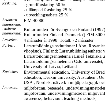
forskning:
- grundforskning 50 %
- tillämpad forskning 25 %
- utvecklingsarbete 25 %
ÅA-intern
FIM 40000
finansiering:
Utländsk
Kulturfonden för Sverige och Finland (1997
finansiering:
Kulturfonden Finland-Danmark () FIM 3000
Årsverken:
4 månader år 1998; Totalt: 72 månader
Partner:
Lärarutbildningsinstitutioner i Åbo, Rovani
yliopisto), Finland; Lärarutbildningsenheter
Lärarutbildningsenheterna i Luleå Tekniska un
Lärarutbildningsenheterna i Oslo universitet,
University of Latvia, Lettland
Kontakter:
Environmental education, University of Brad
education, Deakin university, Australien ; O
USA ; Nordiskt nätverk i miljöpedagogik och
Ämnesord:
miljöfostran, beteende, undervisningsmetode
miljöfostran, undervisningmetoder, miljövänl
awareness, behaviour, teaching methods,