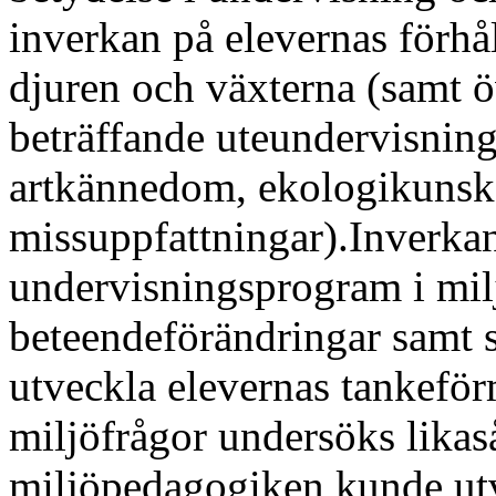
inverkan på elevernas förhål
djuren och växterna (samt öv
beträffande uteundervisning
artkännedom, ekologikunsk
missuppfattningar).Inverkan
undervisningsprogram i milj
beteendeförändringar samt s
utveckla elevernas tankefö
miljöfrågor undersöks likaså
miljöpedagogiken kunde ut