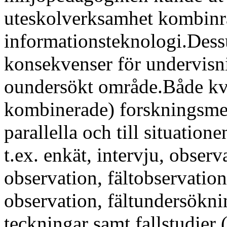
uteskolverksamhet kombin
informationsteknologi.Des
konsekvenser för undervisnin
oundersökt område.Både kvan
kombinerade) forskningsmeto
parallella och till situatio
t.ex. enkät, intervju, observ
observation, fältobservation
observation, fältundersökni
teckningar samt fallstudier (