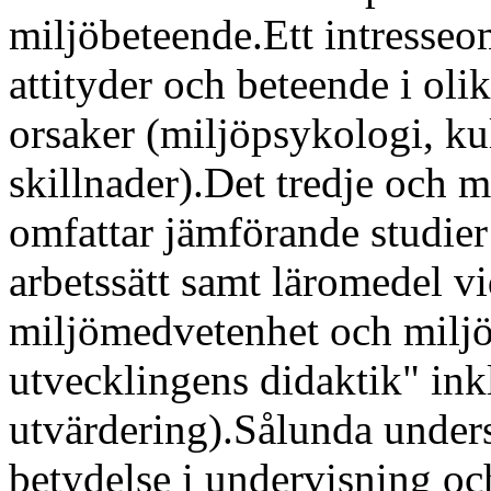
miljöbeteende.Ett intresseo
attityder och beteende i oli
orsaker (miljöpsykologi, kul
skillnader).Det tredje och
omfattar jämförande studie
arbetssätt samt läromedel v
miljömedvetenhet och miljö
utvecklingens didaktik" ink
utvärdering).Sålunda unders
betydelse i undervisning oc