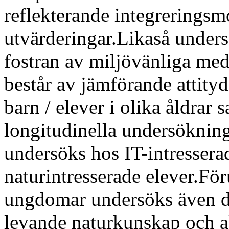
reflekterande integreringsm
utvärderingar.Likaså undersö
fostran av miljövänliga me
består av jämförande attity
barn / elever i olika åldrar
longitudinella undersökning
undersöks hos IT-intresserad
naturintresserade elever.F
ungdomar undersöks även d
levande naturkunskap och a