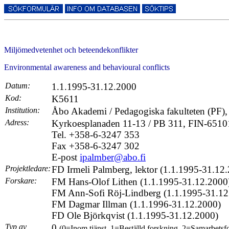
Miljömedvetenhet och beteendekonflikter
Environmental awareness and behavioural conflicts
Datum:
1.1.1995-31.12.2000
Kod:
K5611
Institution:
Åbo Akademi / Pedagogiska fakulteten (PF), I
Adress:
Kyrkoesplanaden 11-13 / PB 311, FIN-6510
Tel. +358-6-3247 353
Fax +358-6-3247 302
E-post
ipalmber@abo.fi
Projektledare:
FD Irmeli Palmberg, lektor (1.1.1995-31.12
Forskare:
FM Hans-Olof Lithen (1.1.1995-31.12.2000
FM Ann-Sofi Röj-Lindberg (1.1.1995-31.12
FM Dagmar Illman (1.1.1996-31.12.2000)
FD Ole Björkqvist (1.1.1995-31.12.2000)
Typ av
0
(0=Inom tjänst, 1=Beställd forskning, 2=Samarbetsf