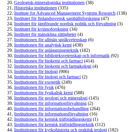
Geologisk-mineralogiska institutionen
(38)
Historiska institutionen
(335)
Institute for Advanced Management Systems Research
(138)
Institutet för finlandssvensk samhällsforskning
(47)
Institutet för jämförande nordisk politik och förvaltning
(3)
Institutet för kvinnoforskning
(34)
Institutet för mänskliga rättigheter
(4)
Institutionen för allmän språkvetenskap
(6)
Institutionen för analytisk kemi
(438)
Institutionen för anläggningsteknik
(182)
Institutionen för biblioteksvetenskap och informatik
(92)
Institutionen för biokemi och farmaci
(414)
Institutionen för biokemi och farmakologi
(4)
Institutionen för biologi
(906)
Institutionen för biologi och farmaci
(2)
Institutionen för exegetik
(249)
Institutionen för fysik
(476)
Institutionen för fysikalisk kemi
(588)
Institutionen för geologi och mineralogi
(145)
Institutionen för informationförvaltning
(2)
Institutionen för informationsbehandling
(264)
Institutionen för informationsförvaltning
(16)
Institutionen för kemisk träförädlingskemi
(1)
Institutionen för kemisk träförädlingsteknik
(112)
Institutionen för kyrkohistoria och praktisk teologi
(182)