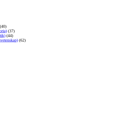
(40)
oria)
(37)
tik)
(44)
nsvetenskap)
(62)