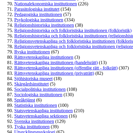
Nationalekonomiska institutionen
(226)
Parasitologiska institutet
(154)
Pedagogiska institutionen
(57)
Psykologiska institutionen
(334)
Religionshistoriska institutionen
(38)
Religionshistoriska och folkloristiska institutionen (folkloristik)
Religionshistoriska och folkloristiska institutionen (religionshist
Religionsvetenskapliga och folkloristiska institutionen (folkloris
Religionsvetenskapliga och folkloristiska institutionen (religio
Ryska institutionen
(67)
Rättsvetenskapliga institutionen
(3)
Rättsvetenskapliga institutionen (handelsrätt)
(13)
Rättsvetenskapliga institutionen (offentlig rätt - folkrätt)
(307)
Rättsvetenskapliga institutionen (privaträtt)
(82)
Sjöhistoriska museet
(18)
Skärgårdsinstitutet
(5)
Socialpolitiska institutionen
(108)
Sociologiska institutionen
(130)
Språktjänst
(6)
Statistiska institutionen
(100)
Statsvetenskapliga institutionen
(210)
Statsvetenskapliga sektionen
(16)
Svenska institutionen
(129)
Tyska institutionen
(39)
Utvecklingspsykologi
(67)