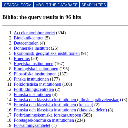
Biblio: the query results in 96 hits
Acceleratorlaboratoriet
(394)
Bioteknikcentret
(5)
Datacentralen
(4)
Donnerska institutet
(25)
Ekonomisk-geografiska institutionen
(91)
Emeritus
(20)
Engelska institutionen
(167)
Etnologiska institutionen
(195)
Filosofiska institutionen
(137)
Finska institutionen
(177)
Folkloristiska institutionen
(100)
Fortbildningscentralen
(2)
Franska institutionen
(4)
Franska och klassiska institutionen (allmän språkvetenskap)
(3)
Franska och klassiska institutionen (franska)
(2)
Franska och klassiska institutionen (klassiska delen)
(8)
Förbränningskemiska forskargruppen
(585)
Företagsekonomiska institutionen
(234)
Förvaltningsämbetet
(1)