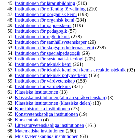
Institutionen för lärarutbildning
(510)
Institutionen för offentlig förvaltning
(210)
Institutionen för oorganisk kemi
(198)
Institutionen för organisk kemi
(284)
Institutionen för papperskemi
(119)
Institutionen för pedagogik
(57)
Institutionen för reglerteknik
(278)
Institutionen för samhällsvetenskaper
(29)
Institutionen för skogsprodukternas kemi
(238)
Institutionen för specialpedagogik
(29)
Institutionen för systematisk teologi
(205)
Institutionen för teknisk kemi
(261)
Institutionen för teknisk kemi och kemisk reaktionsteknik
(93)
Institutionen för teknisk polymerkemi
(156)
Institutionen för vårdvetenskap
(158)
Institutionen för värmeteknik
(321)
Klassiska institutionen
(13)
Klassiska institutionen (allmän språkvetenskap)
(3)
Klassiska institutionen (klassiska delen)
(13)
Konsthistoriska institutionen
(73)
Konstvetenskapliga institutionen
(19)
Kurscentralen
(4)
Litteraturvetenskapliga institutionen
(161)
Matematiska institutionen
(260)
Musikvetenskapliga institutionen
(63)