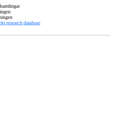
dsamlingar
ningen
lningen
ekt research database