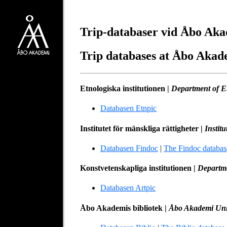
Trip-databaser vid Åbo Ak
Trip databases at Åbo Akad
Etnologiska institutionen |
Department of E
Databasen Etnpic
Institutet för mänskliga rättigheter |
Instit
Databasen Findoc
|
The Findoc databas
Konstvetenskapliga institutionen |
Departme
Databasen Artpic
Åbo Akademis bibliotek |
Åbo Akademi Univ