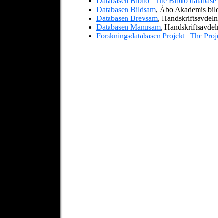
Databasen Biblio
|
The Biblio database
Databasen Bildsam
, Åbo Akademis bil
Databasen Brevsam
, Handskriftsavdel
Databasen Manusam
, Handskriftsavde
Forskningsdatabasen Projekt
|
The Proj