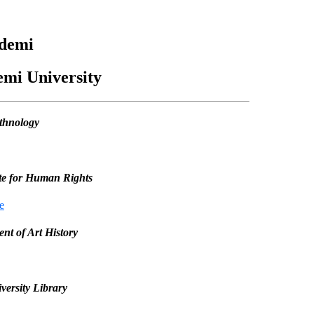
ademi
emi University
thnology
ute for Human Rights
e
nt of Art History
ersity Library